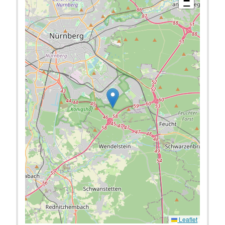
−
Leaflet