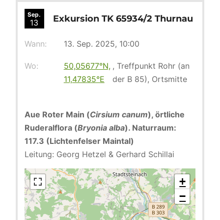
Sep.
Exkursion TK 65934/2 Thurnau
13
Wann:
13. Sep. 2025, 10:00
Wo:
50,05677°N,
, Treffpunkt Rohr (an
11,47835°E
der B 85), Ortsmitte
Aue Roter Main (
Cirsium canum
), örtliche
Ruderalflora (
Bryonia alba
). Naturraum:
117.3 (Lichtenfelser Maintal)
Leitung: Georg Hetzel & Gerhard Schillai
+
−