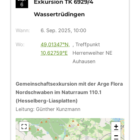
Exkursion TK 6929/4
6
Wassertrüdingen
Wann:
6. Sep. 2025, 10:00
Wo:
49,01347°N,
, Treffpunkt
10,62759°E
Herrenweiher NE
Auhausen
Gemeinschaftsexkursion mit der Arge Flora
Nordschwaben im Naturraum 110.1
(Hesselberg-Liasplatten)
Leitung: Günther Kunzmann
+
−