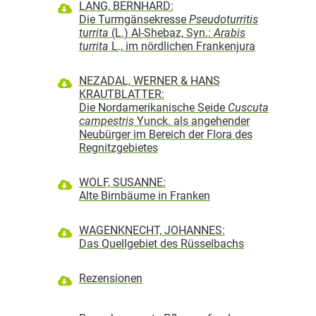
LANG, BERNHARD:
Die Turmgänsekresse
Pseudoturritis
turrita
(L.) Al-Shebaz, Syn.:
Arabis
turrita
L., im nördlichen Frankenjura
NEZADAL, WERNER & HANS
KRAUTBLATTER:
Die Nordamerikanische Seide
Cuscuta
campestris
Yunck. als angehender
Neubürger im Bereich der Flora des
Regnitzgebietes
WOLF, SUSANNE:
Alte Birnbäume in Franken
WAGENKNECHT, JOHANNES:
Das Quellgebiet des Rüsselbachs
Rezensionen