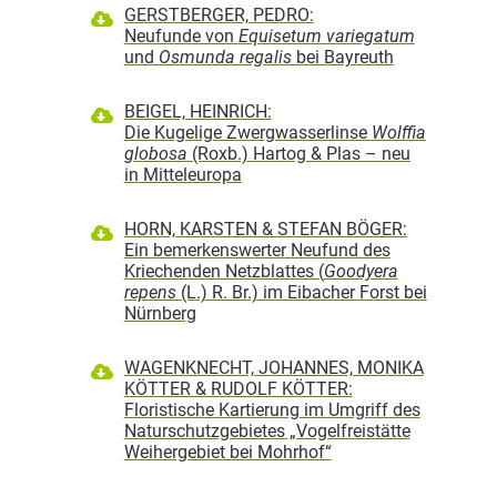
GERSTBERGER, PEDRO:
Neufunde von
Equisetum variegatum
und
Osmunda regalis
bei Bayreuth
BEIGEL, HEINRICH:
Die Kugelige Zwergwasserlinse
Wolffia
globosa
(Roxb.) Hartog & Plas – neu
in Mitteleuropa
HORN, KARSTEN & STEFAN BÖGER:
Ein bemerkenswerter Neufund des
Kriechenden Netzblattes (
Goodyera
repens
(L.) R. Br.) im Eibacher Forst bei
Nürnberg
WAGENKNECHT, JOHANNES, MONIKA
KÖTTER & RUDOLF KÖTTER:
Floristische Kartierung im Umgriff des
Naturschutzgebietes „Vogelfreistätte
Weihergebiet bei Mohrhof“